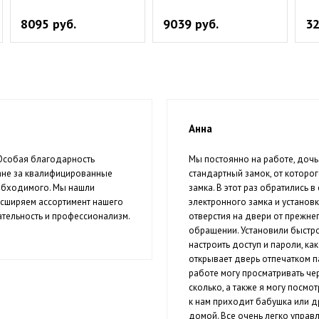
8095 руб.
9039 руб.
32
Анна
 Особая благодарность
Мы постоянно на работе, дочь
ане за квалифицированные
стандартный замок, от которог
еобходимого. Мы нашли
замка. В этот раз обратились 
асширяем ассортимент нашего
электронного замка и установк
тельность и профессионализм.
отверстия на двери от прежнег
обращении. Установили быстро,
настроить доступ и пароли, ка
открывает дверь отпечатком п
работе могу просматривать че
сколько, а также я могу посм
к нам приходит бабушка или д
домой. Все очень легко управ