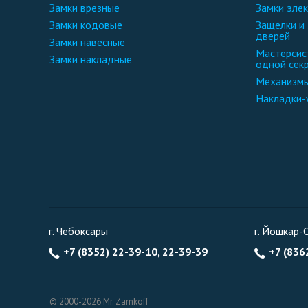
замки врезные
замки эле
замки кодовые
защелки и замки для межкомнатных
дверей
замки навесные
мастерсистемы замки и фурнитура
замки накладные
одной сек
механизм
накладки
г. Чебоксары
г. Йошкар-
+7 (8352) 22-39-10, 22-39-39
+7 (836
© 2000-2026 Mr. Zamkoff