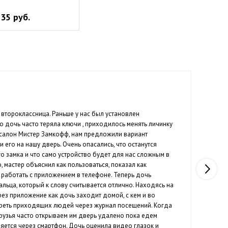
35 руб.
Гр
 второклассница. Раньше у нас был установлен
Нед
о дочь часто теряла ключи , приходилось менять личинку
под
в салон Мистер Замкофф, нам предложили вариант
раб
и его на нашу дверь. Очень опасались, что останутся
Каж
о замка и что само устройство будет для нас сложным в
пре
 мастер объяснил как пользоваться, показал как
уди
к работать с приложением в телефоне. Теперь дочь
осо
альца, который к слову считывается отлично. Находясь на
пар
рез приложение как дочь заходит домой, с кем и во
отреть приходящих людей через журнал посещений. Когда
рузья часто открываем им дверь удалено пока едем
ляется через смартфон. Дочь оценила видео глазок и