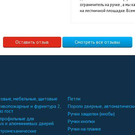
ограничитель на ручке , а мы
на лестничной площадке. Все
Оставить отзыв
Смотреть все отзывы
чтовые, мебельные, щитовые
петли
пороги дверные, автоматическ
по гост
ручки защелки (кнобы)
ручки кнопки
ых и алюминиевых дверей
ручки на планке
ектромеханические