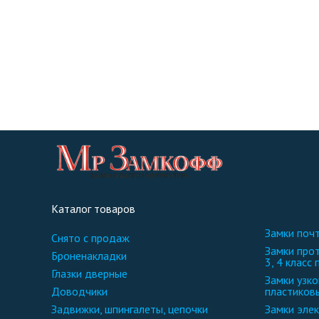
Каталог товаров
замки по
снято с продаж
замки противопожарные и фурнитура 2,
броненакладки
3, 4 класс 
глазки дверные
замки узкопрофильные для
доводчики
пластиков
задвижки, шпингалеты, цепочки
замки эл