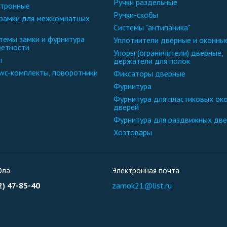
ручки раздельные
ктронные
ручки-скобы
системы "антипаника"
уплотнители дверные и оконны
ретности
упоры (ограничители) дверные,
ы
держатели для полок
-wc-комплекты, поворотники
фиксаторы дверные
фурнитура
фурнитура для пластиковых окон и
дверей
фурнитура для раздвижных дв
хозтовары
Ола
Электронная почта
2) 47-85-40
zamok21@list.ru