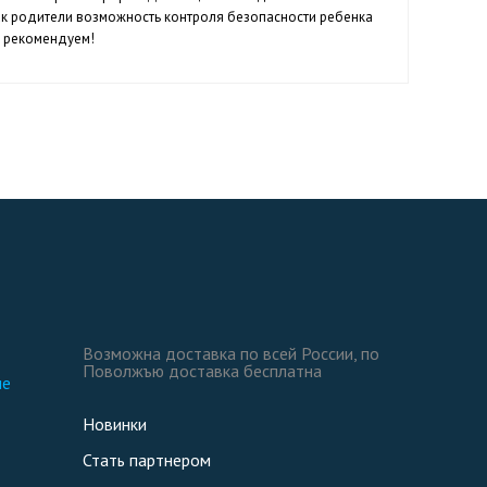
 как родители возможность контроля безопасности ребенка
м рекомендуем!
Возможна доставка по всей России, по
Поволжъю доставка бесплатна
ие
Новинки
Стать партнером