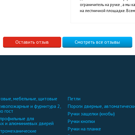
ограничитель на ручке , а мы
на лестничной площадке. Все
Оставить отзыв
Смотреть все отзывы
чтовые, мебельные, щитовые
петли
пороги дверные, автоматическ
по гост
ручки защелки (кнобы)
ручки кнопки
ых и алюминиевых дверей
ручки на планке
ектромеханические