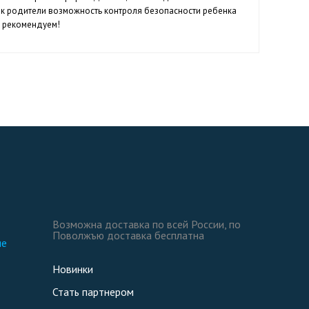
 как родители возможность контроля безопасности ребенка
м рекомендуем!
Возможна доставка по всей России, по
Поволжъю доставка бесплатна
ие
Новинки
Стать партнером