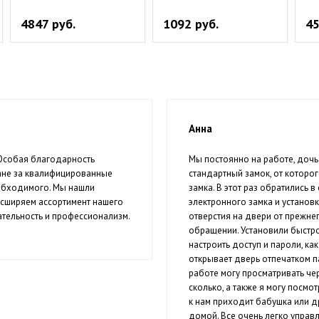
4847 руб.
1092 руб.
45
Анна
 Особая благодарность
Мы постоянно на работе, дочь
ане за квалифицированные
стандартный замок, от которог
еобходимого. Мы нашли
замка. В этот раз обратились 
асширяем ассортимент нашего
электронного замка и установк
тельность и профессионализм.
отверстия на двери от прежнег
обращении. Установили быстро,
настроить доступ и пароли, ка
открывает дверь отпечатком п
работе могу просматривать че
сколько, а также я могу посм
к нам приходит бабушка или д
домой. Все очень легко управ