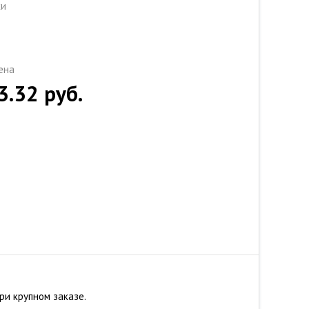
ки
ена
3.32
руб.
ри крупном заказе.