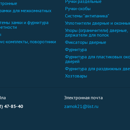
ручки раздельные
ктронные
ручки-скобы
системы "антипаника"
уплотнители дверные и оконны
ретности
упоры (ограничители) дверные,
ы
держатели для полок
-wc-комплекты, поворотники
фиксаторы дверные
фурнитура
фурнитура для пластиковых окон и
дверей
фурнитура для раздвижных дв
хозтовары
Ола
Электронная почта
2) 47-85-40
zamok21@list.ru