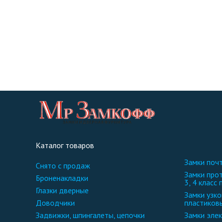
Каталог товаров
замки по
снято с продаж
замки противопожарные и фурнитура 2,
броненакладки
3, 4 класс 
глазки дверные
замки узкопрофильные для
доводчики
пластиков
задвижки, шпингалеты, цепочки
замки эл