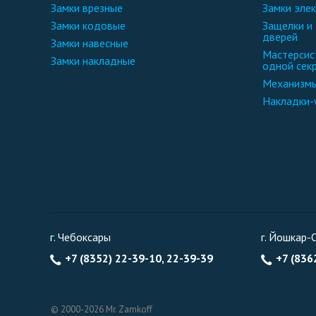
замки врезные
замки эле
замки кодовые
защелки и замки для межкомнатных
дверей
замки навесные
мастерсистемы замки и фурнитура
замки накладные
одной сек
механизм
накладки
г. Чебоксары
г. Йошкар-
+7 (8352) 22-39-10, 22-39-39
+7 (836
© 2000-2026 Mr. Zamkoff