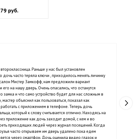
79 руб.
Гр
 второклассница. Раньше у нас был установлен
Нед
о дочь часто теряла ключи , приходилось менять личинку
под
в салон Мистер Замкофф, нам предложили вариант
раб
и его на нашу дверь. Очень опасались, что останутся
Каж
о замка и что само устройство будет для нас сложным в
пре
 мастер объяснил как пользоваться, показал как
уди
к работать с приложением в телефоне. Теперь дочь
осо
альца, который к слову считывается отлично. Находясь на
пар
рез приложение как дочь заходит домой, с кем и во
отреть приходящих людей через журнал посещений. Когда
рузья часто открываем им дверь удалено пока едем
ляется через смартфон. Дочь оценила видео глазок и