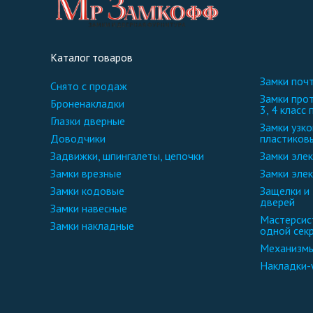
Каталог товаров
замки по
снято с продаж
замки противопожарные и фурнитура 2,
броненакладки
3, 4 класс 
глазки дверные
замки узкопрофильные для
доводчики
пластиков
задвижки, шпингалеты, цепочки
замки эл
замки врезные
замки эле
замки кодовые
защелки и замки для межкомнатных
дверей
замки навесные
мастерсистемы замки и фурнитура
замки накладные
одной сек
механизм
накладки