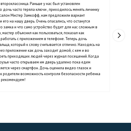
 второклассница. Раньше у нас был установлен
Нед
о дочь часто теряла ключи , приходилось менять личинку
под
в салон Мистер Замкофф, нам предложили вариант
раб
и его на нашу дверь. Очень опасались, что останутся
Каж
о замка и что само устройство будет для нас сложным в
пре
 мастер объяснил как пользоваться, показал как
уди
к работать с приложением в телефоне. Теперь дочь
осо
альца, который к слову считывается отлично. Находясь на
пар
рез приложение как дочь заходит домой, с кем и во
отреть приходящих людей через журнал посещений. Когда
рузья часто открываем им дверь удалено пока едем
ляется через смартфон. Дочь оценила видео глазок и
 как родители возможность контроля безопасности ребенка
м рекомендуем!