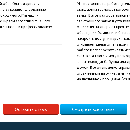
 Особая благодарность
Мы постоянно на работе, дочь
ане за квалифицированные
стандартный замок, от которог
еобходимого. Мы нашли
замка. В этот раз обратились 
асширяем ассортимент нашего
электронного замка и установк
тельность и профессионализм.
отверстия на двери от прежнег
обращении. Установили быстро,
настроить доступ и пароли, ка
открывает дверь отпечатком п
работе могу просматривать че
сколько, а также я могу посм
к нам приходит бабушка или д
домой. Все очень легко управ
ограничитель на ручке , а мы
на лестничной площадке. Все
Оставить отзыв
Смотреть все отзывы