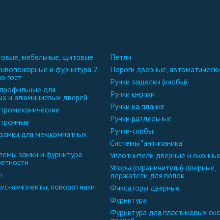
чтовые, мебельные, щитовые
петли
пороги дверные, автоматическ
по гост
ручки защелки (кнобы)
ручки кнопки
ых и алюминиевых дверей
ручки на планке
ектромеханические
ручки раздельные
ктронные
ручки-скобы
системы "антипаника"
уплотнители дверные и оконны
ретности
упоры (ограничители) дверные,
ы
держатели для полок
-wc-комплекты, поворотники
фиксаторы дверные
фурнитура
фурнитура для пластиковых окон и