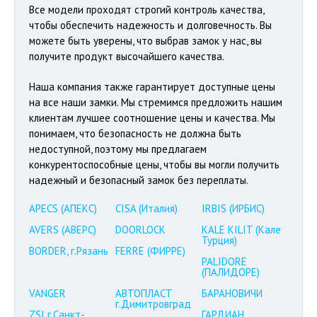
Все модели проходят строгий контроль качества,
чтобы обеспечить надежность и долговечность. Вы
можете быть уверены, что выбрав замок у нас, вы
получите продукт высочайшего качества.
Наша компания также гарантирует доступные цены
на все наши замки. Мы стремимся предложить нашим
клиентам лучшее соотношение цены и качества. Мы
понимаем, что безопасность не должна быть
недоступной, поэтому мы предлагаем
конкурентоспособные цены, чтобы вы могли получить
надежный и безопасный замок без переплаты.
APECS (АПЕКС)
CISA (Италия)
IRBIS (ИРБИС)
AVERS (АВЕРС)
DOORLOCK
KALE KILIT (Кале
Турция)
BORDER, г.Рязань
FERRE (ФИРРЕ)
PALIDORE
(ПАЛИДОРЕ)
VANGER
АВТОПЛАСТ
БАРАНОВИЧИ
г.Димитровград
ZSI г.Санкт-
ГАРДИАН