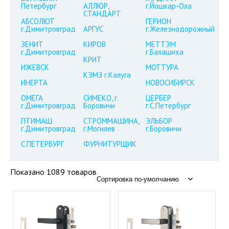
Петербург
АЛЛЮР,
г.Йошкар-Ола
СТАНДАРТ
АБСОЛЮТ
ГЕРИОН
г.Димитровград
АРГУС
г.Железнодорожный
ЗЕНИТ
КИРОВ
МЕТТЭМ
г.Димитровград
г.Балашиха
КРИТ
ИЖЕВСК
МОТТУРА
КЭМЗ г.Калуга
ИНЕРТА
НОВОСИБИРСК
ОМЕГА
СИМЕКО, г.
ЦЕРБЕР
г.Димитровград
Боровичи
г.С.Петербург
ПТИМАШ
СТРОММАШИНА,
ЭЛЬБОР
г.Димитровград
г.Могилев
г.Боровичи
С.ПЕТЕРБУРГ
ФУРНИТУРЩИК
Показано 1089 товаров