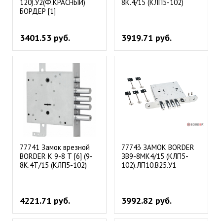
120).У2(Ф.КРАСНЫЙ)
8К.4/15 (КЛП5-102)
БОРДЕР [1]
3401.53 руб.
3919.71 руб.
77741 Замок врезной
77743 ЗАМОК ВОRDЕR
BORDER K 9-8 Т [6] (9-
ЗВ9-8МК4/15 (КЛП5-
8К.4Т/15 (КЛП5-102)
102).ЛП10.В25.У1
4221.71 руб.
3992.82 руб.